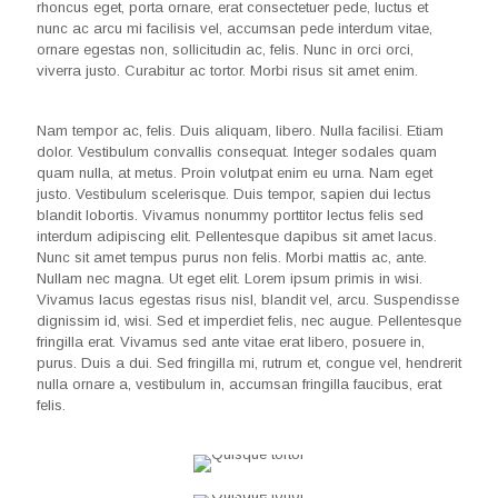
rhoncus eget, porta ornare, erat consectetuer pede, luctus et
nunc ac arcu mi facilisis vel, accumsan pede interdum vitae,
ornare egestas non, sollicitudin ac, felis. Nunc in orci orci,
viverra justo. Curabitur ac tortor. Morbi risus sit amet enim.
Nam tempor ac, felis. Duis aliquam, libero. Nulla facilisi. Etiam
dolor. Vestibulum convallis consequat. Integer sodales quam
quam nulla, at metus. Proin volutpat enim eu urna. Nam eget
justo. Vestibulum scelerisque. Duis tempor, sapien dui lectus
blandit lobortis. Vivamus nonummy porttitor lectus felis sed
interdum adipiscing elit. Pellentesque dapibus sit amet lacus.
Nunc sit amet tempus purus non felis. Morbi mattis ac, ante.
Nullam nec magna. Ut eget elit. Lorem ipsum primis in wisi.
Vivamus lacus egestas risus nisl, blandit vel, arcu. Suspendisse
dignissim id, wisi. Sed et imperdiet felis, nec augue. Pellentesque
fringilla erat. Vivamus sed ante vitae erat libero, posuere in,
purus. Duis a dui. Sed fringilla mi, rutrum et, congue vel, hendrerit
nulla ornare a, vestibulum in, accumsan fringilla faucibus, erat
felis.