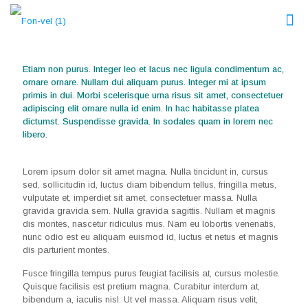
Etiam non purus. Integer leo et lacus nec ligula condimentum ac,
ornare ornare. Nullam dui aliquam purus. Integer mi at ipsum
primis in dui. Morbi scelerisque urna risus sit amet, consectetuer
adipiscing elit ornare nulla id enim. In hac habitasse platea
dictumst. Suspendisse gravida. In sodales quam in lorem nec
libero.
Lorem ipsum dolor sit amet magna. Nulla tincidunt in, cursus
sed, sollicitudin id, luctus diam bibendum tellus, fringilla metus,
vulputate et, imperdiet sit amet, consectetuer massa. Nulla
gravida gravida sem. Nulla gravida sagittis. Nullam et magnis
dis montes, nascetur ridiculus mus. Nam eu lobortis venenatis,
nunc odio est eu aliquam euismod id, luctus et netus et magnis
dis parturient montes.
Fusce fringilla tempus purus feugiat facilisis at, cursus molestie.
Quisque facilisis est pretium magna. Curabitur interdum at,
bibendum a, iaculis nisl. Ut vel massa. Aliquam risus velit,